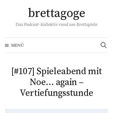
Springe
brettagoge
zum
Inhalt
Das Podcast-Kollektiv rund um Brettspiele
Suchen
nach:
MENÜ
[#107] Spieleabend mit
Noe… again –
Vertiefungsstunde