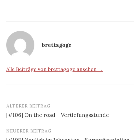
brettagoge
Alle Beiträge von brettagoge ansehen →
ÄLTERER BEITRAG
Beitrags-
[#106] On the road – Vertiefungsstunde
Navigation
NEUERER BEITRAG