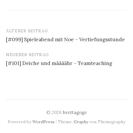
ÄLTERER BEITRAG
Beitrags-
[#099] Spieleabend mit Noe – Vertiefungsstunde
Navigation
NEUERER BEITRAG
[#101] Deiche und määäähr – Teamteaching
© 2026
brettagoge
|
Powered by
WordPress
Theme:
Graphy
von Themegraphy