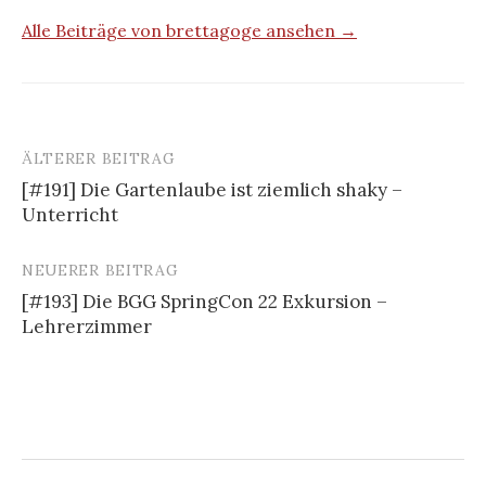
Alle Beiträge von brettagoge ansehen →
ÄLTERER BEITRAG
Beitrags-
[#191] Die Gartenlaube ist ziemlich shaky –
Navigation
Unterricht
NEUERER BEITRAG
[#193] Die BGG SpringCon 22 Exkursion –
Lehrerzimmer