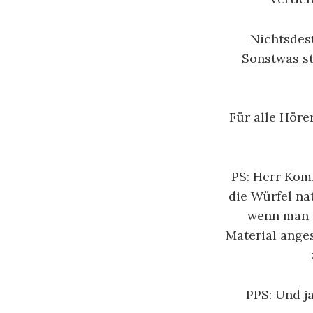
Nichtsdest
Sonstwas st
Für alle Hör
PS: Herr Komm
die Würfel na
wenn man a
Material ange
PPS: Und j