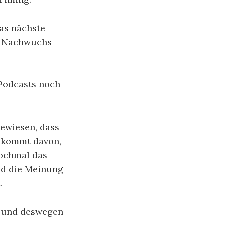
das nächste
it Nachwuchs
Podcasts noch
gewiesen, dass
s kommt davon,
nochmal das
nd die Meinung
.
n und deswegen