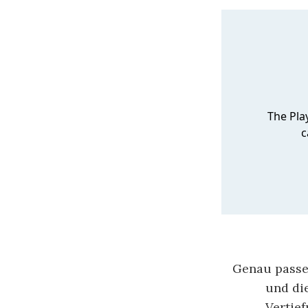
Genau passen
und di
Vertie