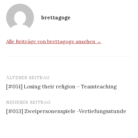
brettagoge
Alle Beiträge von brettagoge ansehen →
ÄLTERER BEITRAG
Beitrags-
[#051] Losing their religion – Teamteaching
Navigation
NEUERER BEITRAG
[#053] Zweipersonenspiele -Vertiefungsstunde