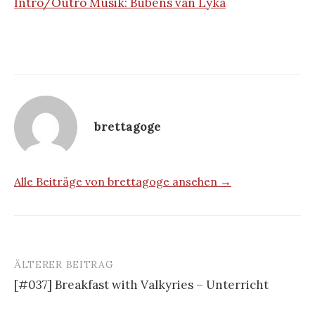
Intro/Outro Musik: Bubens van Lyka
brettagoge
Alle Beiträge von brettagoge ansehen →
ÄLTERER BEITRAG
Beitrags-
[#037] Breakfast with Valkyries – Unterricht
Navigation