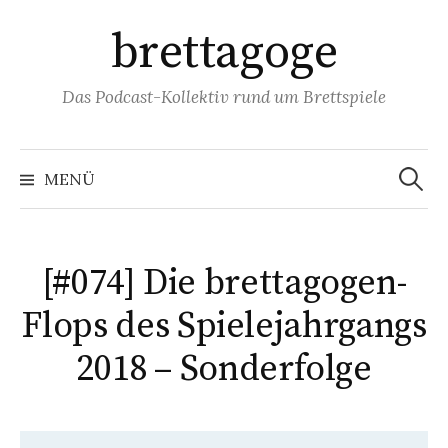
Springe
brettagoge
zum
Inhalt
Das Podcast-Kollektiv rund um Brettspiele
Suchen
nach:
MENÜ
[#074] Die brettagogen-
Flops des Spielejahrgangs
2018 – Sonderfolge