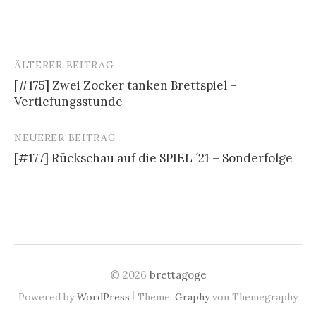
ÄLTERER BEITRAG
Beitrags-
[#175] Zwei Zocker tanken Brettspiel –
Navigation
Vertiefungsstunde
NEUERER BEITRAG
[#177] Rückschau auf die SPIEL ´21 – Sonderfolge
© 2026
brettagoge
|
Powered by
WordPress
Theme:
Graphy
von Themegraphy