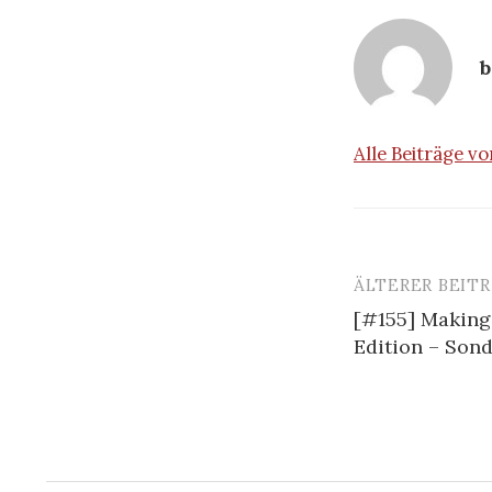
b
Alle Beiträge v
ÄLTERER BEIT
Beitrags-
[#155] Making
Navigatio
Edition – Sond