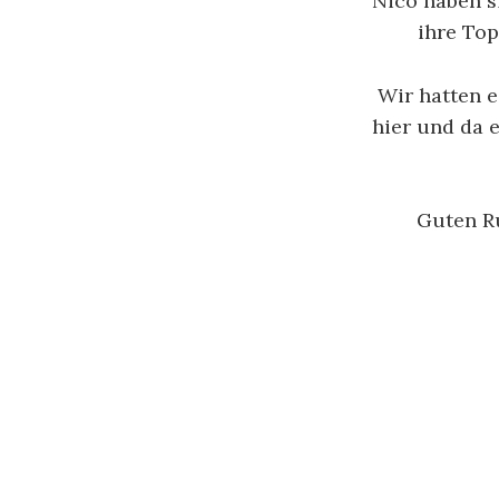
Nico haben s
ihre Top
Wir hatten e
hier und da 
Guten Ru