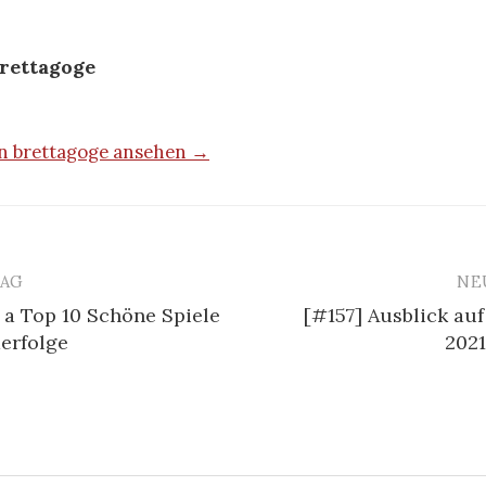
rettagoge
on brettagoge ansehen →
RAG
NE
 a Top 10 Schöne Spiele
[#157] Ausblick auf
n
erfolge
2021