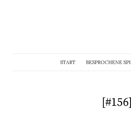
Springe
zum
Inhalt
START
BESPROCHENE SPI
[#156