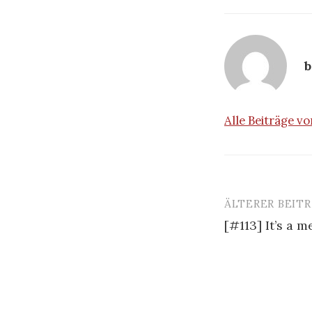
b
Alle Beiträge v
ÄLTERER BEIT
Beitrags-
[#113] It’s a 
Navigatio