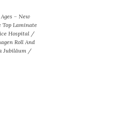
e Ages – New
e Top Laminate
ce Hospital /
agen Roll And
a Jubiläum /