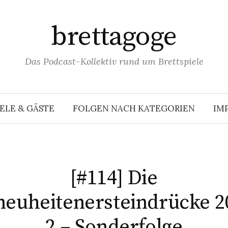
brettagoge
Das Podcast-Kollektiv rund um Brettspiele
ELE & GÄSTE
FOLGEN NACH KATEGORIEN
IM
[#114] Die
euheitenersteindrücke 20
2 – Sonderfolge