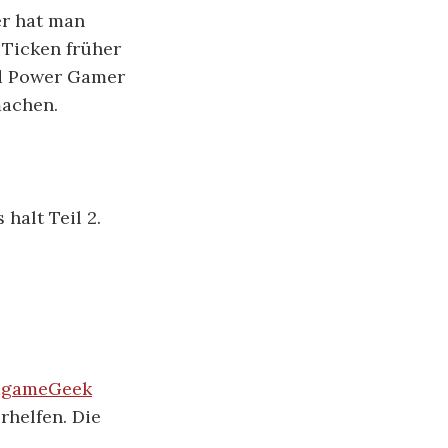
er hat man
n Ticken früher
nd Power Gamer
machen.
 halt Teil 2.
dgameGeek
rhelfen. Die