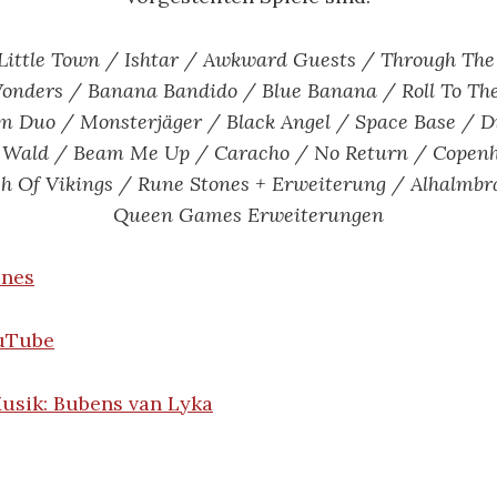
Little Town / Ishtar / Awkward Guests / Through Th
onders / Banana Bandido / Blue Banana / Roll To Th
m Duo / Monsterjäger / Black Angel / Space Base / Di
 Wald / Beam Me Up / Caracho / No Return / Copenh
sh Of Vikings / Rune Stones + Erweiterung / Alhalmbr
Queen Games Erweiterungen
unes
ouTube
usik: Bubens van Lyka