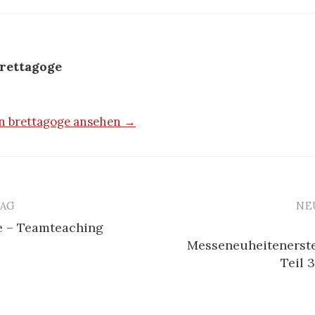
rettagoge
on brettagoge ansehen →
RAG
NE
me – Teamteaching
n
Messeneuheitenerst
Teil 